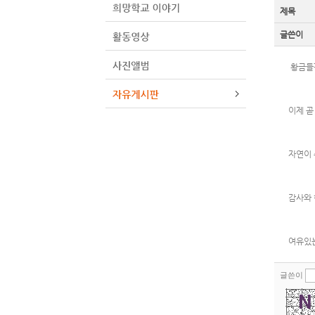
제목
글쓴이
황금들판
이제 곧
자연이 
감사와
여유있는
글쓴이