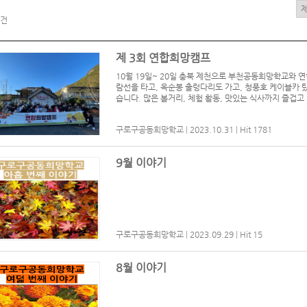
건
제 3회 연합희망캠프
10월 19일~ 20일 충북 제천으로 부천공동희망학교와 
람선을 타고, 옥순봉 출렁다리도 가고, 청풍호 케이블카 
습니다. 많은 볼거리, 체험 활동, 맛있는 식사까지 즐겁
구로구공동희망학교
|
2023.10.31
|
Hit 1781
9월 이야기
구로구공동희망학교
|
2023.09.29
|
Hit 15
8월 이야기