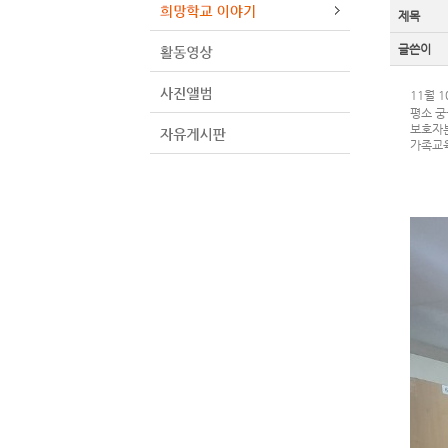
제목
글쓴이
11월 
평소 궁
보호자분
가족교