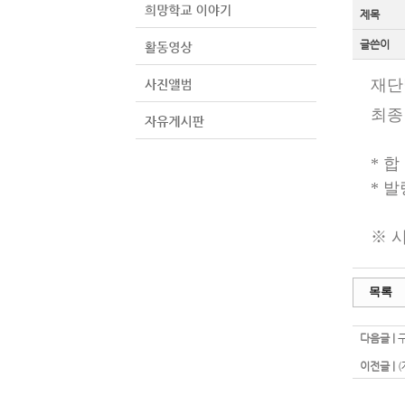
제목
글쓴이
재단
최종
* 합
* 발
※ 
목록
다음글 |
이전글 |